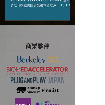
MuCover® Oral Wound Dressing 貼片已
FDA 510(k) 上市許可，推
於近日接獲美國食品藥物管理局（U.S. FDA）
動口腔黏膜照護國際布局
官方來函，取得美國 FDA 510(k) 醫療器材上
市許可。這項進展代表 MuCover® Oral
Wound Dressing 正式取得進入美國醫療器
材市場的重要法規基礎。 美國 FDA 510(k)
上市許可為醫療器材進入美國市場的重要門
檻，申請過程涉及產品設計、材料安全性、
性能測試、生物相容性與法規策略等多面向
商業夥伴
整合。對早期醫材新創而言，具有相當高的
執行難度與資源要求。 公司於上一輪完成約
新台幣兩千萬元天使輪募資，該輪資金主要
用於衝刺美國醫療器材上市許可。隨著
MuCover® Oral Wound Dressing 近期順
利取得美國 FDA 上市許可，公司如期完成階
段性里程碑，打開了與國際大廠及經銷商展
開深度合作的基石，對於聚動分子在全球市
場的布局與准入具有重大意義。 口腔黏膜傷
口照護為癌症支持性照護、口腔手術後照護
及口腔潰瘍管理中長期存在的臨床需求。尤
其在各種癌別的化學治療、頭頸癌放射治療
及