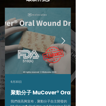
6月30日
聚動分子 MuCover® Oral
Wound Dressing 取得美國
我們很高興宣布，聚動分子自主開發的