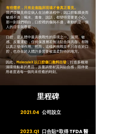
有些需求，只有走進臨床現場才會真正看見。
我們曾聽見癌症病人在治療過程中，因口腔黏膜炎而
敏感不適：喝水、進食、說話，都變得需要更小心。
那一刻我們明白，口腔裡的傷與不適，牽動的是一個
人的日常與尊嚴。
口腔，是人體中最具挑戰性的環境之一。濕潤、敏
感、反覆運動，任何保護層若無法貼合與共存，都難
以真正發揮作用。然而，這樣的挑戰並不只存在於口
腔，也存在於人體許多需要被溫柔對待的地方。
因此，
MoleculeX 以口腔傷口敷料出發
，打造多種潮
濕環境黏著的產品，反覆調整材質與貼合感，陪伴使
用者度過每一個尚未痊癒的時刻。
里程碑
2021.04
公司設立
2023.Q1
口合貼®取得 TFDA 醫