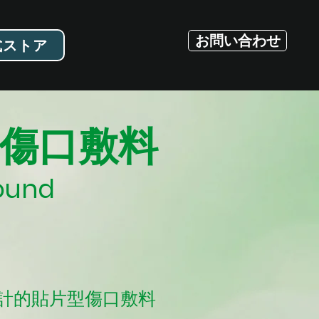
お問い合わせ
式ストア
內傷口敷料
ound
設計的貼片型傷口敷料