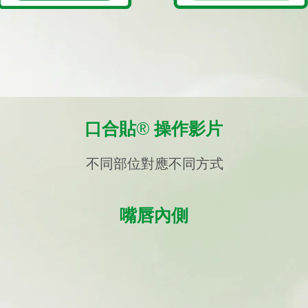
口合貼®​ 操作影片
不同部位對應不同方式
嘴唇內側