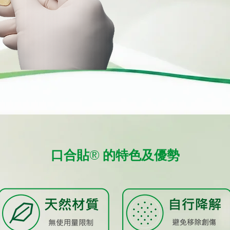
口合貼®​ 的特色及優勢