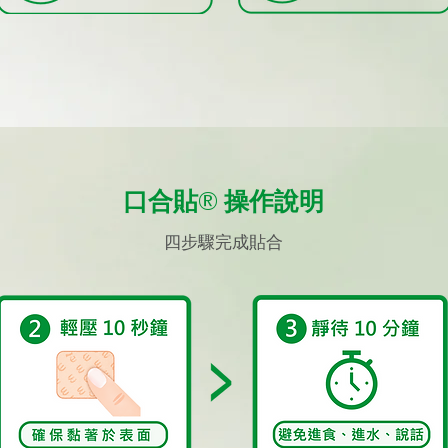
口合貼®​ 操作說明
四步驟完成貼合