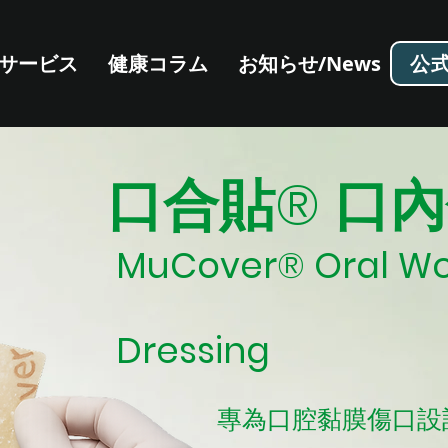
公
サービス
健康コラム
お知らせ/News
口合貼® 口
MuCover® Oral W
Dressing
​專為口腔黏膜傷口