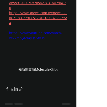
A695910FEC505785A27C31AA796C7
0
https://www.knews.com.tw/news/8C
8C717CC279EC517DDD793B783265A
4
https://www.youtube.com/watch?
v=27mp_aZKqQc&t=3s
知新聞專訪MoleculeX影片