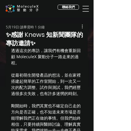
聯絡我們
5月19日
讀畢需時 1 分鐘
✨感謝 Knews 知新聞團隊的
專訪邀請✨
透過這次的專訪，讓我們有機會重新回
顧 MoleculeX 聚動分子一路走來的過
程。
從最初萌生開發產品的想法，並在家裡
搭建起簡單的工作室開始，到一次又一
次的配方調整、試作與測試，我們經歷
過很多次失敗，也有許多迷惘的時刻。
剛開始時，我們其實也不確定自己走的
方向是否正確，也不知道未來市場是否
能理解我們正在做的事情。但我們始終
相信，只要持續與醫師討論、理解真實
臨床需求，我們就能一步一步修正產品